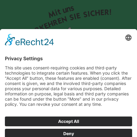
Facebook
Instagram
Tiktok
Spedition Westermann
Königsbach 4, 24806 Hohn
04335 9 22 80 90
info@speditionwestermann.de
Impressum